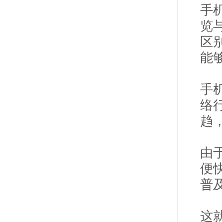
手
览
区
能
手
络
趋
由
便
普
这